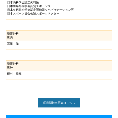
日本内科学会認定内科医
日本整形外科学会認定スポーツ医
日本整形外科学会認定運動器リハビリテーション医
日本スポーツ協会公認スポーツドクター
整形外科
医員
三觜 徹
整形外科
医師
藤村 綾夏
曜日別担当医表はこちら