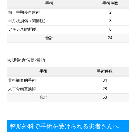
手術
手術件数
前十字靱帯再建術
2
半月板損傷（関節鏡）
3
アキレス腱断裂
6
合計
24
大腿骨近位部骨折
手術
手術件数
骨折観血的手術
34
人工骨頭置換術
28
合計
63
整形外科で手術を受けられる患者さんへ