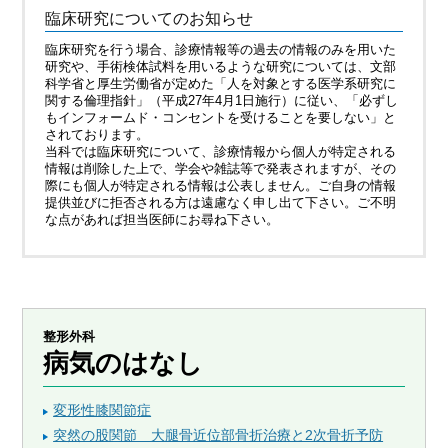
臨床研究についてのお知らせ
臨床研究を行う場合、診療情報等の過去の情報のみを用いた
研究や、手術検体試料を用いるような研究については、文部
科学省と厚生労働省が定めた「人を対象とする医学系研究に
関する倫理指針」（平成27年4月1日施行）に従い、「必ずし
もインフォームド・コンセントを受けることを要しない」と
されております。
当科では臨床研究について、診療情報から個人が特定される
情報は削除した上で、学会や雑誌等で発表されますが、その
際にも個人が特定される情報は公表しません。ご自身の情報
提供並びに拒否される方は遠慮なく申し出て下さい。ご不明
な点があれば担当医師にお尋ね下さい。
整形外科
病気のはなし
変形性膝関節症
突然の股関節 大腿骨近位部骨折治療と2次骨折予防