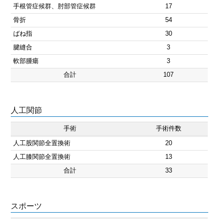
手根管症候群、肘部管症候群
17
骨折
54
ばね指
30
腱縫合
3
軟部腫瘍
3
合計
107
人工関節
手術
手術件数
人工股関節全置換術
20
人工膝関節全置換術
13
合計
33
スポーツ