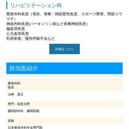
リハビリテーション科
整形外科疾患（骨折、脊椎・関節変性疾患、スポーツ障害、関節リウ
マチ）
神経内科疾患(パーキンソン病など各種神経疾患）
脳血管疾患
心大血管疾患
乳癌術後、慢性呼吸不全など
詳細はこちら
担当医紹介
整形外科
医長
山崎 嘉之
専門・得意分野
膝関節外科 膝関節鏡
資格
日本整形外科学会専門医