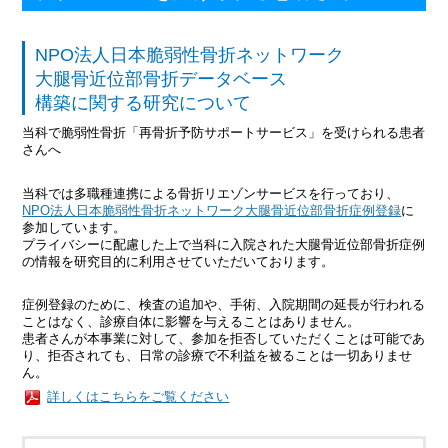
NPO法人日本脆弱性骨折ネットワーク
大腿骨近位部骨折データベース
構築に関する研究について
当科で脆弱性骨折「再骨折予防サポートサービス」を受けられる患者
さんへ
当科では多職種連携による骨折リエゾンサービスを行っており、
NPO法人日本脆弱性骨折ネットワーク大腿骨近位部骨折症例登録
に
参加しています。
プライバシーに配慮した上で当科に入院された大腿骨近位部骨折症例
の情報を研究目的に利用させていただいております。
症例登録のために、検査の追加や、手術、入院期間の延長が行われる
ことはなく、診療自体に影響を与えることはありません。
患者さんが本事業に対して、参加を拒否していただくことは可能であ
り、拒否されても、日常の診療で不利益を被ることは一切ありませ
ん。
詳しくはこちらをご覧ください