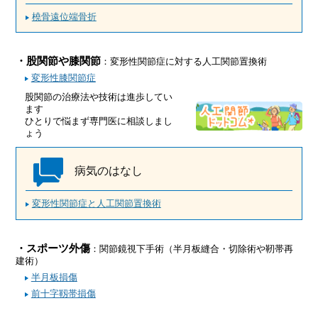
橈骨遠位端骨折
・股関節や膝関節
：変形性関節症に対する人工関節置換術
変形性膝関節症
股関節の治療法や技術は進歩してい
ます
ひとりで悩まず専門医に相談しまし
ょう
病気のはなし
変形性関節症と人工関節置換術
・スポーツ外傷
：関節鏡視下手術（半月板縫合・切除術や靭帯再
建術）
半月板損傷
前十字靱帯損傷