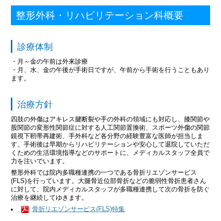
整形外科・リハビリテーション科概要
診療体制
・月～金の午前は外来診療
・月、水、金の午後が手術日ですが、午前から手術を行うこともあり
ます。
治療方針
四肢の外傷はアキレス腱断裂や手の外科の領域にも対応し、膝関節や
股関節の変形性関節症に対する人工関節置換術、スポーツ外傷の関節
鏡視下靭帯再建術、手外科など各分野の経験豊富な医師が担当しま
す。手術後は早期からリハビリテーションや安心して退院していただ
くための生活環境指導などのサポートに、メディカルスタッフ全員で
力を注いでいます。
整形外科では院内多職種連携の一つである骨折リエゾンサービス
(FLS)を行っています。大腿骨近位部骨折などの脆弱性骨折患者さん
に対して、院内メディカルスタッフが多職種連携して次の骨折を防ぐ
治療を継続してゆきます。
骨折リエゾンサービス(FLS)特集