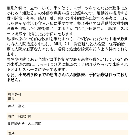
整形外科は、立つ、歩く、手を使う、スポーツをするなどの動作にか
かわる「運動器」の外傷や疾患を扱う診療科です。運動器を構成する
骨・関節・靭帯、筋肉・腱、神経の機能的障害に対する治療は、自立
した豊かな生活を守るために重要です。整形外科では運動器の機能的
改善を目指した治療を通じ、患者さんに応じた日常生活、職場、スポ
ーツ復帰を目指したお手伝いをします。
地域医療の中心的な役割を果たすべく、ご紹介いただいた手術が必要
な方の入院治療を中心に、MRI、CT、骨密度などの検査、保存的治
療で入院が必要な方々にも、適切で迅速な診療を行うよう努めており
ます。
急性期病院である当院では予約制かつ紹介患者を優先としているため
外来受診の際は、かかりつけ医に相談のうえ紹介状をもって来院され
るとよりスムーズに受診できます。
なお、小児科学齢までの患者さんの入院診療、手術治療は行っており
ません。
整形外科
部長
赤坂 嘉之
専門・得意分野
股関節外科 人工関節
資格