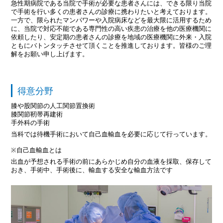
急性期病院である当院で手術が必要な患者さんには、できる限り当院
で手術を行い多くの患者さんの診療に携わりたいと考えております。
一方で、限られたマンパワーや入院病床などを最大限に活用するため
に、当院で対応不能である専門性の高い疾患の治療を他の医療機関に
依頼したり、安定期の患者さんの診療を地域の医療機関に外来・入院
ともにバトンタッチさせて頂くことを推進しております。皆様のご理
解をお願い申し上げます。
得意分野
膝や股関節の人工関節置換術
膝関節靭帯再建術
手外科の手術
当科では待機手術において自己血輸血を必要に応じて行っています。
※自己血輸血とは
出血が予想される手術の前にあらかじめ自分の血液を採取、保存して
おき、手術中、手術後に、輸血する安全な輸血方法です