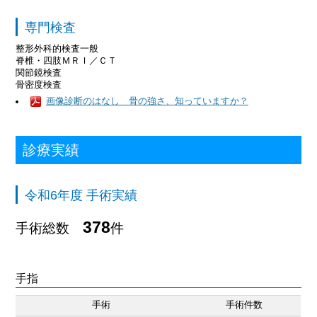
専門検査
整形外科的検査一般
脊椎・四肢ＭＲＩ／ＣＴ
関節鏡検査
骨密度検査
画像診断のはなし 骨の強さ、知っていますか？
診療実績
令和6年度 手術実績
378
手術総数
件
手指
手術
手術件数