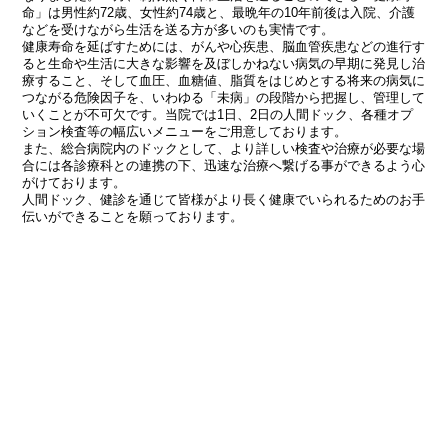
命」は男性約72歳、女性約74歳と、最晩年の10年前後は入院、介護
などを受けながら生活を送る方が多いのも実情です。
健康寿命を延ばすためには、がんや心疾患、脳血管疾患などの進行す
ると生命や生活に大きな影響を及ぼしかねない病気の早期に発見し治
療すること、そして血圧、血糖値、脂質をはじめとする将来の病気に
つながる危険因子を、いわゆる「未病」の段階から把握し、管理して
いくことが不可欠です。当院では1日、2日の人間ドック、各種オプ
ション検査等の幅広いメニューをご用意しております。
また、総合病院内のドックとして、より詳しい検査や治療が必要な場
合には各診療科との連携の下、迅速な治療へ繋げる事ができるよう心
がけております。
人間ドック、健診を通じて皆様がより長く健康でいられるためのお手
伝いができることを願っております。