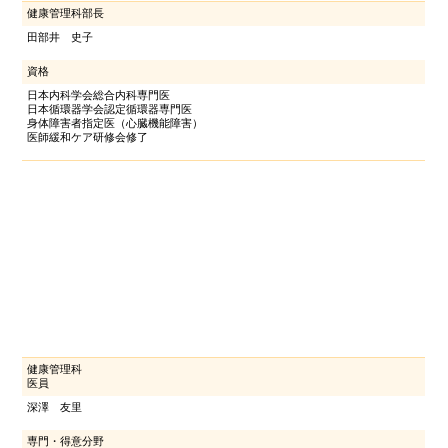
健康管理科部長
田部井 史子
資格
日本内科学会総合内科専門医
日本循環器学会認定循環器専門医
身体障害者指定医（心臓機能障害）
医師緩和ケア研修会修了
健康管理科
医員
深澤 友里
専門・得意分野