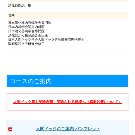
消化器疾患一般
資格
日本消化器内視鏡学会専門医
日本内科学会認定内科医
日本消化器病学会専門医
消化器がん検診総合認定医
日本人間ドック学会人間ドック健診情報管理指導士
医師緩和ケア研修会修了
コースのご案内
人間ドック等を受診希望・受診される皆様へ（感染対策について）
人間ドックのご案内 パンフレット