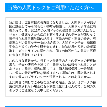
当院の人間ドックをご利用いただく方へ
我が国は、世界有数の長寿国になりました。人間ドックが我が
国に誕生してから間もなく60年が経過し、人間ドック学会に報
告されている、2011年の人間ドックの受診者は308万人にもな
ります。健康な方から疾患を有する方までのデータが偏りなく
毎年得られる健康診断の結果は、疾患の発症・進展の経過、有
病率などの貴重なデータの供給源で、人間ドック学会、糖尿病
学会など多くの学会や研究会を通じ、健診結果が疾患の診断基
準や、ガイドラインに活かされ、個々の施設からの発表も医療
に大きく貢献しています。
このような背景から、当ドック受診者の方々のデータの解析結
果も、学会や研究会を通じて、発表あるいは報告されることが
あります。発表、報告に際しては、個人情報保護に十分配慮
し、個人の特定が可能な情報はすべて削除され、匿名化されま
すので個人のプライバシーが侵害されることはありません。
上記内容に関してご不明な点がある場合、あるいはデータの使
用に同意されない場合にも不利益は生じませんので、当院のス
タッフにご遠慮なくお申し出ください。