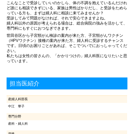
こんなことで受診していいのかしら、体の不調を抱えているんだけれ
ど誰にも相談できずにいる、家族は男性ばかりだし、と受診をためら
っている方も、まずは婦人科に相談に来てみませんか？
受診してみて問題がなければ、それで安心できますよね。
婦人科以外の原因が考えられる場合は、総合病院の強みを活かして、
専門科にもすぐにおつなぎできます。
世田谷区から子宮頸がん検診の案内が来た方、子宮頸がんワクチン
（HPVワクチン）接種の案内が来た方、婦人科に受診するチャンス
です。日頃のお困りごとがあれば、そこでついでにおっしゃってくだ
さい。
私たちは女性の皆さんの、「かかりつけの」婦人科医になりたいと思
っています。
担当医紹介
産婦人科部長
中江 華子
専門分野
産科・婦人科
資格