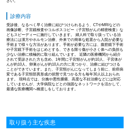
さい。
診療内容
受診後、なるべく早く治療に結びつけられるよう、CTやMRIなどの
画像診断、子宮鏡検査やコルポスコピー（子宮頸がんの精密検査）な
どもスピーディーに施行していきます。 婦人科で取り扱っている治
療法には漢方やホルモン治療、外来での簡単な処置から入院が必要な
手術まで様々な方法があります。手術が必要な方には、腹腔鏡下手術
や子宮鏡下手術をはじめとする、できる限り傷が小さく体への負担も
少ない治療に積極的に取り組んでいます。 近隣の医療機関から紹介
されて受診された方も含め、1年間に子宮頸がんが約10人、子宮体が
んが約10人、卵巣がんが約10人の方に見つかり、治療に結びつける
ことができています。また、子宮頸がんになってしまう前に、前癌病
変である子宮頸部異形成の状態で見つかる方も毎年30人以上おられ
ます。 現時点では、分娩や悪性腫瘍、高度な不妊治療などには対応
していませんが、大学病院などとの強固なネットワークを活かして、
最適な医療機関へ橋渡しをしております。
取り扱う主な疾患