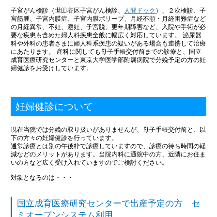
子宮がん検診（世田谷区子宮がん検診、
人間ドック
）、２次検診、子
宮筋腫、子宮内膜症、子宮内膜ポリープ、月経不順・月経困難症など
の月経異常、不妊、避妊、子宮脱、更年期障害など、入院や手術が必
要な疾患も含めた婦人科疾患全般に幅広く対応しています。 泌尿器
科や外科の患者さまに婦人科系疾患の疑いがある場合も連携して治療
にあたります。 産科に関しても母子手帳交付前までの診療と、国立
成育医療研究センターと東京大学医学部附属病院で分娩予定の方の妊
婦健診をお受けしています。
妊婦健診について
現在当院では分娩の取り扱いがありませんが、母子手帳交付前と、以
下の方々の妊婦健診を行っています。
通常診療とは別の午後枠で診療していますので、診療の待ち時間の軽
減などのメリットがあります。当院内科に通院中の方、近隣にお住ま
いの方など広く受け入れていますのでご検討ください。
対象となるのは・・・
国立成育医療研究センターで出産予定の方 セ
ミオープンシステム利用