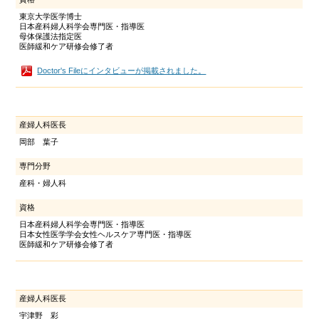
東京大学医学博士
日本産科婦人科学会専門医・指導医
母体保護法指定医
医師緩和ケア研修会修了者
Doctor's Fileにインタビューが掲載されました。
産婦人科医長
岡部 葉子
専門分野
産科・婦人科
資格
日本産科婦人科学会専門医・指導医
日本女性医学学会女性ヘルスケア専門医・指導医
医師緩和ケア研修会修了者
産婦人科医長
宇津野 彩