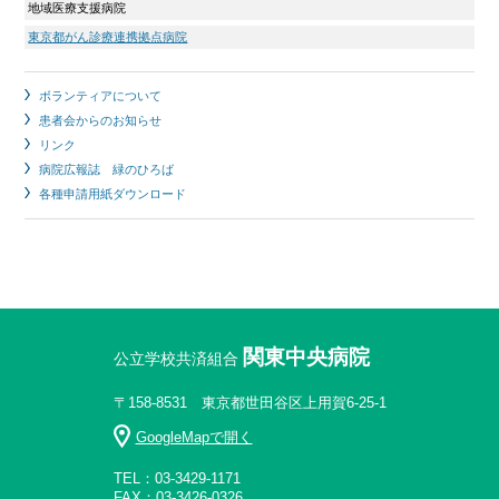
地域医療支援病院
東京都がん診療連携拠点病院
ボランティアについて
患者会からのお知らせ
リンク
病院広報誌 緑のひろば
各種申請用紙ダウンロード
関東中央病院
公立学校共済組合
〒158-8531 東京都世田谷区上用賀6-25-1
GoogleMapで開く
TEL：03-3429-1171
FAX：03-3426-0326