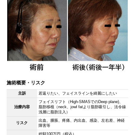
施術概要・リスク
主訴
若返りたい、フェイスラインを綺麗にしたい
フェイスリフト（High-SMASでのDeep plane)、
治療内容
脂肪移植（neck、jowl fatより脂肪吸引し、法令線
浅層に脂肪注入）
出血、腫脹、疼痛、内出血、感染、左右差、神経
リスク
障害等
総額100万円（税込）