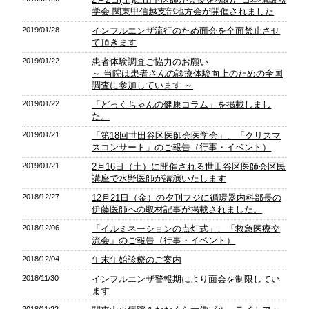
学会 関東甲信越支部地方会が開催されました
2019/01/28
インフルエンザ流行のため面会を全面禁止させ
て頂きます
2019/01/22
患者体験調査ご協力のお願い
～ 当院は患者さんの診療体験向上のための全国
調査に参加しています ～
2019/01/22
「どっくちゃんの健康コラム」を掲載しまし
た。
2019/01/21
「第18回世田谷区医師会医学会」、「クリスマ
スコンサート」のご報告（行事・イベント）
2019/01/21
2月16日（土）に開催される世田谷区医師会区民
講座で水野医師が講演いたします
2018/12/27
12月21日（金）の夕刊フジに循環器内科部長の
伊藤医師への取材記事が掲載されました。
2018/12/06
「イルミネーションの点灯式」、「救急医療交
流会」のご報告（行事・イベント）
2018/12/04
年末年始診療のご案内
2018/11/30
インフルエンザ警報期により面会を制限してい
ます
2018/11/22