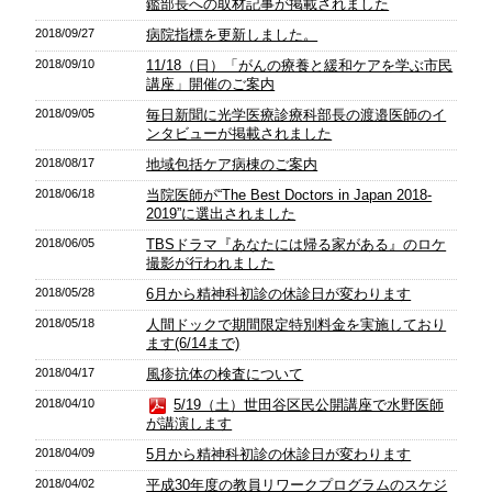
鑑部長への取材記事が掲載されました
2018/09/27
病院指標を更新しました。
2018/09/10
11/18（日）「がんの療養と緩和ケアを学ぶ市民
講座」開催のご案内
2018/09/05
毎日新聞に光学医療診療科部長の渡邉医師のイ
ンタビューが掲載されました
2018/08/17
地域包括ケア病棟のご案内
2018/06/18
当院医師が“The Best Doctors in Japan 2018-
2019”に選出されました
2018/06/05
TBSドラマ『あなたには帰る家がある』のロケ
撮影が行われました
2018/05/28
6月から精神科初診の休診日が変わります
2018/05/18
人間ドックで期間限定特別料金を実施しており
ます(6/14まで)
2018/04/17
風疹抗体の検査について
2018/04/10
5/19（土）世田谷区民公開講座で水野医師
が講演します
2018/04/09
5月から精神科初診の休診日が変わります
2018/04/02
平成30年度の教員リワークプログラムのスケジ