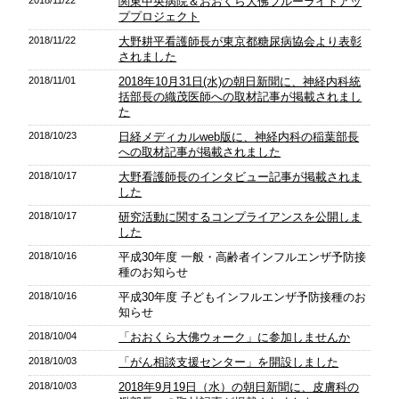
関東中央病院＆おおくら大佛ブルーライトアッ
ププロジェクト
2018/11/22
大野耕平看護師長が東京都糖尿病協会より表彰
されました
2018/11/01
2018年10月31日(水)の朝日新聞に、神経内科統
括部長の織茂医師への取材記事が掲載されまし
た
2018/10/23
日経メディカルweb版に、神経内科の稲葉部長
への取材記事が掲載されました
2018/10/17
大野看護師長のインタビュー記事が掲載されま
した
2018/10/17
研究活動に関するコンプライアンスを公開しま
した
2018/10/16
平成30年度 一般・高齢者インフルエンザ予防接
種のお知らせ
2018/10/16
平成30年度 子どもインフルエンザ予防接種のお
知らせ
2018/10/04
「おおくら大佛ウォーク」に参加しませんか
2018/10/03
「がん相談支援センター」を開設しました
2018/10/03
2018年9月19日（水）の朝日新聞に、皮膚科の