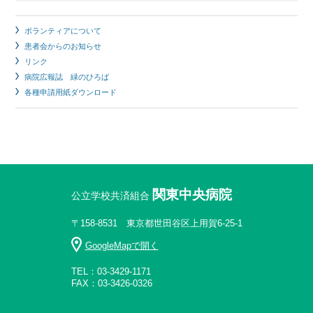
ボランティアについて
患者会からのお知らせ
リンク
病院広報誌 緑のひろば
各種申請用紙ダウンロード
関東中央病院
公立学校共済組合
〒158-8531 東京都世田谷区上用賀6-25-1
GoogleMapで開く
TEL：03-3429-1171
FAX：03-3426-0326