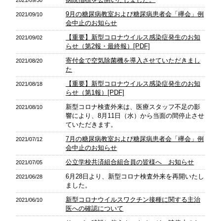
9月の糖尿病教室および糖尿病患者会「欅会」例
2021/09/10
会中止のお知らせ
【重要】新型コロナウイルス感染症発生のお知
2021/09/02
らせ（第2報・最終報）[PDF]
寄付金で空気除菌機を導入させていただきまし
2021/08/20
た
【重要】新型コロナウイルス感染症発生のお知
2021/08/18
らせ（第1報）[PDF]
新型コロナ検査外来は、医療スタッフ不足の影
2021/08/10
響により、8月11日（水）から当面の間停止させ
ていただきます。
7月の糖尿病教室および糖尿病患者会「欅会」例
2021/07/12
会中止のお知らせ
公立学校共済組合組合員の皆様へ お知らせ
2021/07/05
6月28日より、新型コロナ検査外来を再開いたし
2021/06/28
ました。
新型コロナウイルスワクチン接種に関する主治
2021/06/10
医への確認について