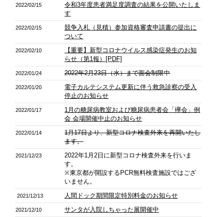
令和3年度患者満足度調査の結果を公開いたしま
2022/02/15
す
競争入札（見積）参加資格審査申請書の提出に
2022/02/15
ついて
【重要】新型コロナウイルス感染症発生のお知
2022/02/10
らせ（第1報）[PDF]
2022年2月23日（水）まで面会制限中
2022/01/24
電子カルテシステム更新に伴う救急診察の受入
2022/01/20
停止のお知らせ
1月の糖尿病教室および糖尿病患者会「欅会」例
2022/01/17
会 会場開催中止のお知らせ
1月17日より、新型コロナ検査外来を再開いたし
2022/01/14
ます。
2022年1月2日に新型コロナ検査外来を行いま
2021/12/23
す。
※東京都が開設するPCR無料検査施設ではござ
いません。
人間ドック期間限定特別料金のお知らせ
2021/12/13
サンタが入院しちゃった展開催中
2021/12/10