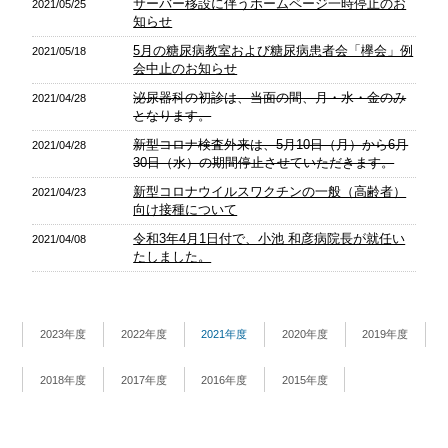
サーバー移設に伴うホームページ一時停止のお
2021/05/25
知らせ
5月の糖尿病教室および糖尿病患者会「欅会」例
2021/05/18
会中止のお知らせ
泌尿器科の初診は、当面の間、月・水・金のみ
2021/04/28
となります。
新型コロナ検査外来は、5月10日（月）から6月
2021/04/28
30日（水）の期間停止させていただきます。
新型コロナウイルスワクチンの一般（高齢者）
2021/04/23
向け接種について
令和3年4月1日付で、小池 和彦病院長が就任い
2021/04/08
たしました。
2023年度
2022年度
2021年度
2020年度
2019年度
2018年度
2017年度
2016年度
2015年度