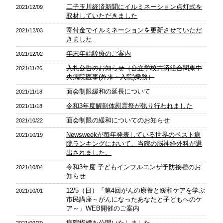
二子玉川経済新聞にイルミネーション点灯式を
2021/12/09
取材していただきました
寄付金でイルミネーションを更新させていただ
2021/12/03
きました
年末年始診療のご案内
2021/12/02
入札公告のお知らせ（公立学校共済組合関東中
2021/11/26
央病院医事(外来・入院)業務）
面会制限緩和の延長について
2021/11/18
令和3年度解剖体慰霊祭が執り行われました
2021/11/18
面会制限の緩和についてのお知らせ
2021/10/22
Newsweekが毎年発表している世界のベスト病
2021/10/19
院ランキングにおいて、当院の脳神経外科が選
出されました。
令和3年度 子どもインフルエンザ予防接種のお
2021/10/04
知らせ
12/5（日）「第4回がんの療養と緩和ケアを学ぶ
2021/10/01
市民講座～がんになったあなたと子どもへのケ
ア～」WEB開催のご案内
病院指標を公開いたしました。
2021/09/30