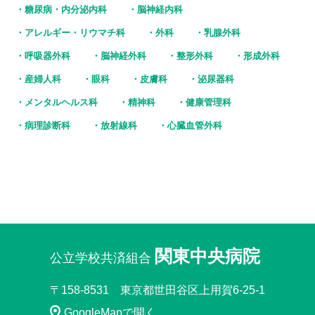
糖尿病・内分泌内科
脳神経内科
アレルギー・リウマチ科
外科
乳腺外科
呼吸器外科
脳神経外科
整形外科
形成外科
産婦人科
眼科
皮膚科
泌尿器科
メンタルヘルス科
精神科
健康管理科
病理診断科
放射線科
心臓血管外科
関東中央病院
公立学校共済組合
〒158-8531 東京都世田谷区上用賀6-25-1
GoogleMapで開く