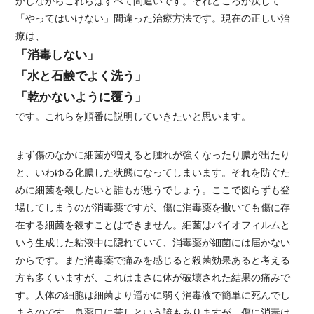
かしながらこれらはすべて間違いです。それどころか決して
「やってはいけない」間違った治療方法です。現在の正しい治
療は、
「消毒しない」
「水と石鹸でよく洗う」
「乾かないように覆う」
です。これらを順番に説明していきたいと思います。
まず傷のなかに細菌が増えると腫れが強くなったり膿が出たり
と、いわゆる化膿した状態になってしまいます。それを防ぐた
めに細菌を殺したいと誰もが思うでしょう。ここで図らずも登
場してしまうのが消毒薬ですが、傷に消毒薬を撒いても傷に存
在する細菌を殺すことはできません。細菌はバイオフィルムと
いう生成した粘液中に隠れていて、消毒薬が細菌には届かない
からです。また消毒薬で痛みを感じると殺菌効果あると考える
方も多くいますが、これはまさに体が破壊された結果の痛みで
す。人体の細胞は細菌より遥かに弱く消毒液で簡単に死んでし
まうのです。良薬口に苦しという諺もありますが、傷に消毒は