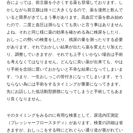
合によっては、前立腺を小さくする薬も登場しております。し
かしながら前立腺は徐々に大きくなるので、薬を漫然と飲んで
いると限界がきてしまう事があります。高血圧で薬を飲み始め
たので、二度と血圧は測らなくても良いと言う事はありません
よね。それと同じ様に薬の効果を確かめる為に検尿をしたり、
おしっこの勢いの検査をしたり、残尿の量を測ったりする必要
があります。それでおかしい結果が出たら薬を変えたり加えた
り、調整していきますが、それでも上手くいかない場合は手術
も考えなくてはなりません。どんなに良い薬が出来ても、やは
り手術を念頭に置いておかないと不幸な結果になってしまいま
す。つまり、一生おしっこの管付きになってしまいます。そう
ならない為には手術をするタイミングが重要になってきます。
先にお話しした低活動型膀胱になってしまうと手術してもあま
り良くなりません。
そのタイミングをみるのに有用な検査として、尿流内圧測定
（プレッシャーフロースタディ）があります。検査の詳細は省
きますが、おしっこをする時にどれぐらい通り道が塞がれてい