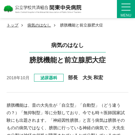
MENU
トップ
病気のはなし
膀胱機能と前立腺肥大症
病気のはなし
膀胱機能と前立腺肥大症
部長 大矢 和宏
2018年10月
泌尿器科
膀胱機能は、昔の大先生が「自立型」「自動型」（どう違う
の？）「無抑制型」等に分類しており、今でも時々医師国家試
験にも出題されます。「神経因性膀胱」と言う病気は膀胱その
ものの病気ではなく、膀胱に行っている神経の病気で、大先生