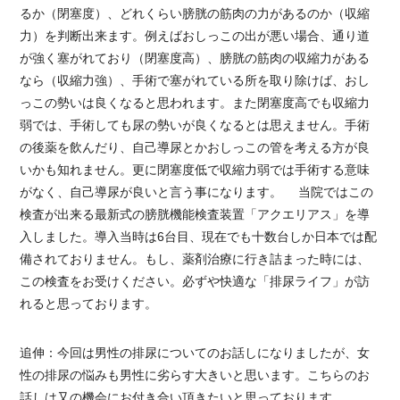
るか（閉塞度）、どれくらい膀胱の筋肉の力があるのか（収縮
力）を判断出来ます。例えばおしっこの出が悪い場合、通り道
が強く塞がれており（閉塞度高）、膀胱の筋肉の収縮力がある
なら（収縮力強）、手術で塞がれている所を取り除けば、おし
っこの勢いは良くなると思われます。また閉塞度高でも収縮力
弱では、手術しても尿の勢いが良くなるとは思えません。手術
の後薬を飲んだり、自己導尿とかおしっこの管を考える方が良
いかも知れません。更に閉塞度低で収縮力弱では手術する意味
がなく、自己導尿が良いと言う事になります。 当院ではこの
検査が出来る最新式の膀胱機能検査装置「アクエリアス」を導
入しました。導入当時は6台目、現在でも十数台しか日本では配
備されておりません。もし、薬剤治療に行き詰まった時には、
この検査をお受けください。必ずや快適な「排尿ライフ」が訪
れると思っております。
追伸：今回は男性の排尿についてのお話しになりましたが、女
性の排尿の悩みも男性に劣らす大きいと思います。こちらのお
話しは又の機会にお付き合い頂きたいと思っております。