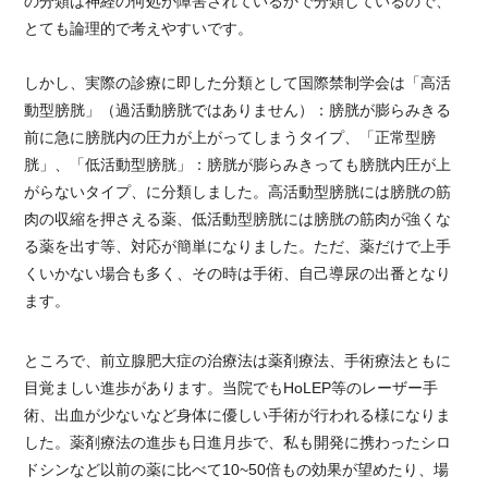
の分類は神経の何処が障害されているかで分類しているので、
とても論理的で考えやすいです。
しかし、実際の診療に即した分類として国際禁制学会は「高活
動型膀胱」（過活動膀胱ではありません）：膀胱が膨らみきる
前に急に膀胱内の圧力が上がってしまうタイプ、「正常型膀
胱」、「低活動型膀胱」：膀胱が膨らみきっても膀胱内圧が上
がらないタイプ、に分類しました。高活動型膀胱には膀胱の筋
肉の収縮を押さえる薬、低活動型膀胱には膀胱の筋肉が強くな
る薬を出す等、対応が簡単になりました。ただ、薬だけで上手
くいかない場合も多く、その時は手術、自己導尿の出番となり
ます。
ところで、前立腺肥大症の治療法は薬剤療法、手術療法ともに
目覚ましい進歩があります。当院でもHoLEP等のレーザー手
術、出血が少ないなど身体に優しい手術が行われる様になりま
した。薬剤療法の進歩も日進月歩で、私も開発に携わったシロ
ドシンなど以前の薬に比べて10~50倍もの効果が望めたり、場