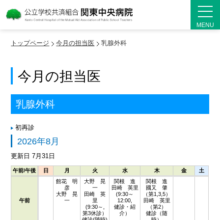
MENU
トップページ
今月の担当医
乳腺外科
今月の担当医
乳腺外科
初再診
2026年8月
更新日 7月31日
午前/午後
日
月
火
水
木
金
土
館花 明
大野 晃
関根 進
関根 進
彦
一
田崎 英里
國又 肇
大野 晃
田崎 英
(9:30～
（第1,3,5）
午前
一
里
12:00,
田崎 英里
(9:30～,
健診・紹
（第2）
第3休診）
介）
健診（随
健診(随時)
時）