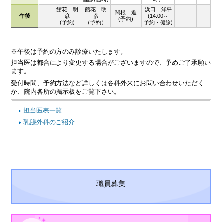
館花 明
館花 明
浜口 洋平
関根 進
午後
彦
彦
(14:00～
(予約)
(予約)
（予約）
予約・健診)
※午後は予約の方のみ診療いたします。
担当医は都合により変更する場合がございますので、予めご了承願い
ます。
受付時間、予約方法など詳しくは各科外来にお問い合わせいただく
か、院内各所の掲示板をご覧下さい。
担当医表一覧
乳腺外科のご紹介
職員募集