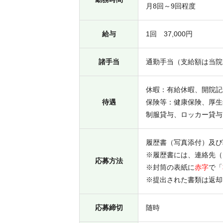
月8回～9回程度
給与
1回 37,000円
諸手当
通勤手当（支給額は当院
休暇：有給休暇、開院記
待遇
保険等：健康保険、厚生
制服貸与、ロッカー貸与
履歴書（写真添付）及び
※履歴書には、連絡先（
応募方法
※封筒の表紙に
赤字
で「
※提出された書類は返却
応募締切
随時