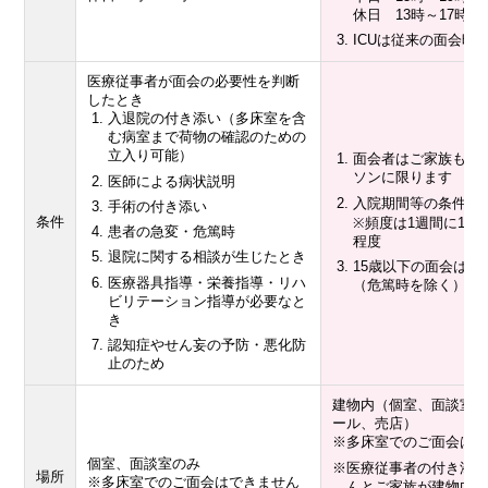
休日 13時～17時
ICUは従来の面会時
医療従事者が面会の必要性を判断
したとき
入退院の付き添い（多床室を含
む病室まで荷物の確認のための
立入り可能）
面会者はご家族もし
ソンに限ります
医師による病状説明
入院期間等の条件は
手術の付き添い
条件
※頻度は1週間に1度程
患者の急変・危篤時
程度
退院に関する相談が生じたとき
15歳以下の面会は原
医療器具指導・栄養指導・リハ
（危篤時を除く）
ビリテーション指導が必要なと
き
認知症やせん妄の予防・悪化防
止のため
建物内（個室、面談室
ール、売店）
※多床室でのご面会は
個室、面談室のみ
※医療従事者の付き添
場所
※多床室でのご面会はできません
んとご家族が建物内を