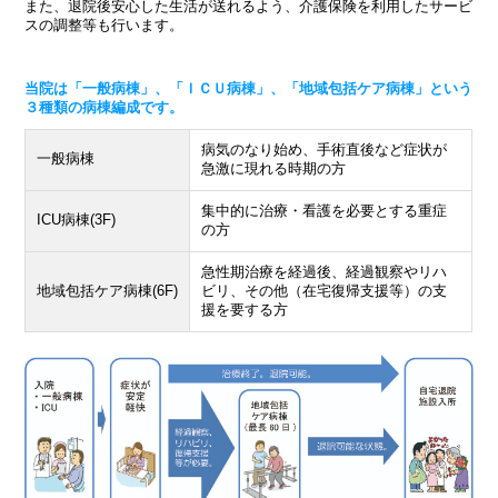
また、退院後安心した生活が送れるよう、介護保険を利用したサービ
スの調整等も行います。
当院は「一般病棟」、「ＩＣＵ病棟」、「地域包括ケア病棟」という
３種類の病棟編成です。
病気のなり始め、手術直後など症状が
一般病棟
急激に現れる時期の方
集中的に治療・看護を必要とする重症
ICU病棟(3F)
の方
急性期治療を経過後、経過観察やリハ
地域包括ケア病棟(6F)
ビリ、その他（在宅復帰支援等）の支
援を要する方