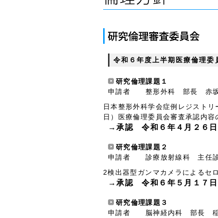
令和６年度上半期医療倫理委
研究倫理課題１
申請者 整形外科 部長 赤
日本整形外科学会症例レジストリー
日）医療倫理委員会審査承認内容
→承認 令和６年４月２６日
研究倫理課題２
申請者 診療放射線科 主任診
2検出器型ガンマカメラによるセロ
→承認 令和６年５月１７日
研究倫理課題３
申請者 脳神経内科 部長 