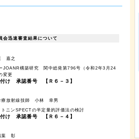
員会迅速審査結果について
坂 嘉之
JOANR構築研究 関中総発第796号（令和2年3月24
の変更
付け 承認番号 【Ｒ６－３】
療放射線技師 小林 幸男
トニンSPECTの半定量的評価法の検討
付け 承認番号 【Ｒ６－４】
稲葉 彰