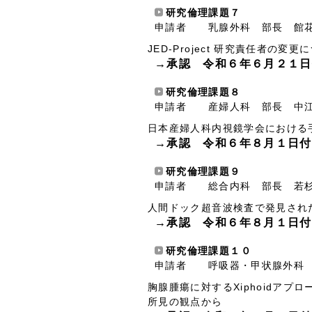
研究倫理課題７
申請者 乳腺外科 部長 館
JED-Project 研究責任者の変更
→承認 令和６年６月２１日
研究倫理課題８
申請者 産婦人科 部長 中
日本産婦人科内視鏡学会における
→承認 令和６年８月１日付
研究倫理課題９
申請者 総合内科 部長 若
人間ドック超音波検査で発見され
→承認 令和６年８月１日付
研究倫理課題１０
申請者 呼吸器・甲状腺外科 
胸腺腫瘍に対するXiphoidア
所見の観点から