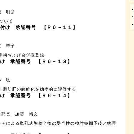
花 明彦
について
付け 承認番号 【Ｒ６－１１】
江 華子
手術および合併症登録
け 承認番号 【Ｒ６－１３】
杉 聡
た脂肪肝の線維化を効率的に評価する
け 承認番号 【Ｒ６－１４】
部長 加藤 靖文
プローチによる単孔式胸腺全摘の妥当性の検討短期予後と病理