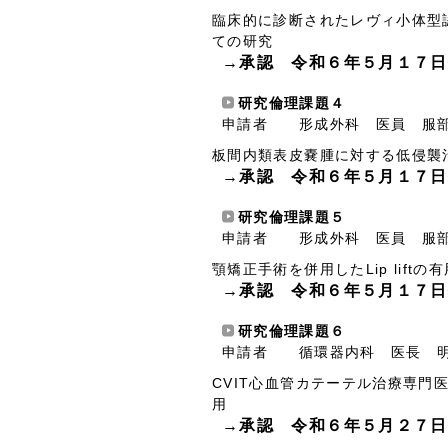
臨床的に診断されたレヴィ小体型
ての研究
→承認 令和６年５月１７日
研究倫理課題４
申請者 形成外科 医員 服
板間内類表皮嚢腫に対する低侵襲
→承認 令和６年５月１７日
研究倫理課題５
申請者 形成外科 医員 服
顎矯正手術を併用したLip lift
→承認 令和６年５月１７日
研究倫理課題６
申請者 循環器内科 医長 
CVIT心血管カテーテル治療専門
用
→承認 令和６年５月２７日