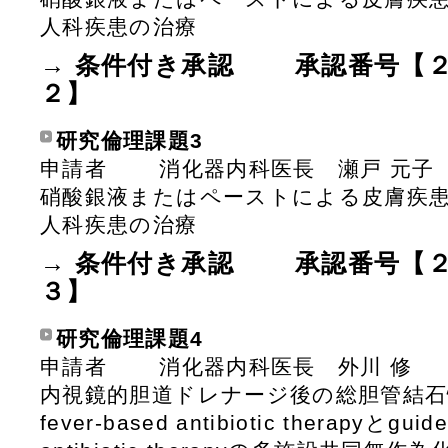
人科疾患の治療
→ 条件付き承認 承認番号【
２】
研究倫理課題3
申請者 消化器内科医長 瀬戸 元子
硝酸銀液またはペーストによる皮膚疾
人科疾患の治療
→ 条件付き承認 承認番号【
３】
研究倫理課題4
申請者 消化器内科医長 外川 修
内視鏡的胆道ドレナージ後の総胆管結
fever-based antibiotic therapyとguid