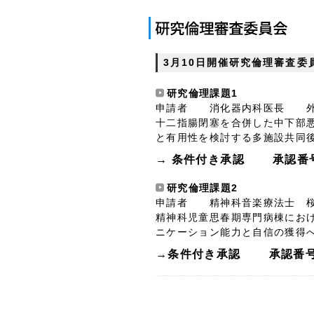
3月10日開催研究倫理審査委
研究倫理課題1
申請者 消化器内科医長
十二指腸閉塞を合併した中下部
と有用性を検討する多施設共同
→ 条件付き承認 承認番
研究倫理課題2
申請者 精神科音楽療法士
精神科児童思春期専門病棟にお
ニケーション能力と自信の獲得
→
条件付き承認 承認番号