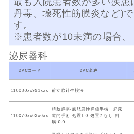
最も入院患者数が多い疾患
丹毒、壊死性筋膜炎など)
す。
※患者数が10未満の場合、
泌尿器科
DPCコード
DPC名称
110080xx991xxx
前立腺針生検法
膀胱腫瘍-膀胱悪性腫瘍手術 経尿
110070xx03x0xx
道的手術-処置1:0-処置2:なし-副
病:0-0