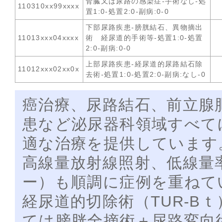
腎臓又は尿路の感染症-手術なし-処
110310xx99xxxx
置1:0-処置2:0-副病:0-0
下部尿路疾患-膀胱結石、異物摘出
11013xxx04xxxx
術 経尿道的手術等-処置1:0-処置
2:0-副病:0-0
上部尿路疾患-経尿道的尿路結石除
11012xxx02xx0x
去術-処置1:0-処置2:0-副病:なし-0
癌治療、尿路結石、前立腺
患など泌尿器科領域すべて
適な治療を提供しています
高線量放射線照射、低線量
ー）も順調に症例を重ねて
経尿道的切除術（TUR-B
ては膀胱全摘術＋尿路変向