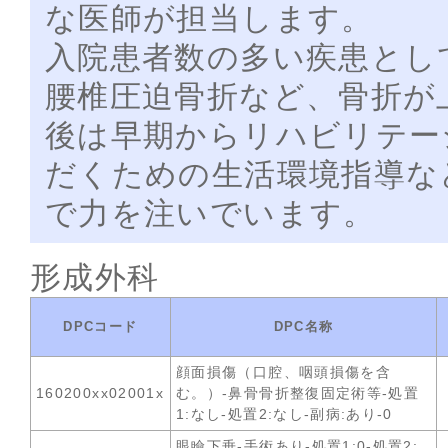
な医師が担当します。
入院患者数の多い疾患とし
腰椎圧迫骨折など、骨折が
後は早期からリハビリテー
だくための生活環境指導な
で力を注いでいます。
形成外科
DPCコード
DPC名称
顔面損傷（口腔、咽頭損傷を含
160200xx02001x
む。）-鼻骨骨折整復固定術等-処置
1:なし-処置2:なし-副病:あり-0
眼瞼下垂-手術あり-処置1:0-処置2: