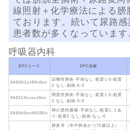
線照射＋化学療法による膀
ております。続いて尿路感
患者数が多くなっています
呼吸器内科
DPCコード
DPC名称
誤嚥性肺炎-手術なし-処置1:0-処置
040081xx99x0xx
2:なし-副病:0-0
間質性肺炎-手術なし-処置1:0-処置
040110xxxxx0xx
2:なし-副病:0-0
肺の悪性腫瘍-手術なし-処置1:２あ
040040xx99200x
り-処置2:なし-副病:なし-0
肺炎等（市中肺炎かつ75歳以上）-