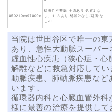
0
徐脈性不整脈-手術あり-処置1:な
050210xx97000x
し、１,３あり-処置2:なし-副病:な
し-0
当院は世田谷区で唯一の東
あり、急性大動脈スーパー
虚血性心疾患（狭心症・心
解離などに救急対応してい
動脈疾患、肺動脈疾患など
います。
循環器内科と心臓血管外科
様に最善の治療を提供して