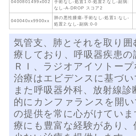
0400801499x002
手術なし-処置1:0-処置2:なし-副病:
なし-A-DROP スコア2
肺の悪性腫瘍-手術なし-処置1:なし-
040040xx9900xx
処置2:なし-副病:0-0
気管支、肺とそれを取り囲
療しており、呼吸器疾患の
ＲＩ、ラジオアイソトープ
治療はエビデンスに基づい
また呼吸器外科、放射線診
的にカンファランスを開い
の提供を常に心がけていま
療にも豊富な経験があり、