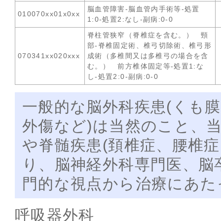
脳血管障害-脳血管内手術等-処置
010070xx01x0xx
1:0-処置2:なし-副病:0-0
脊柱管狭窄（脊椎症を含む。） 頸
部-脊椎固定術、椎弓切除術、椎弓形
070341xx020xxx
成術（多椎間又は多椎弓の場合を含
む。） 前方椎体固定等-処置1:な
し-処置2:0-副病:0-0
一般的な脳外科疾患(くも
外傷など)は当然のこと、
や脊髄疾患(頚椎症、腰椎
り、脳神経外科専門医、脳
門的な視点から治療にあた
呼吸器外科