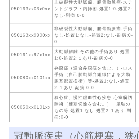
非破裂性大動脈瘤、腸骨動脈瘤-ステ
050163xx03x0xx
ントグラフト内挿術-処置1:0-処置2:
なし-副病:0-0
非破裂性大動脈瘤、腸骨動脈瘤-手術
050163xx9900xx
なし-処置1:なし-処置2:なし-副病:0-
0
大動脈解離-その他の手術あり-処置
050161xx97x1xx
1:0-処置2:１あり-副病:0-0
弁膜症（連合弁膜症を含む。）-ロス
手術（自己肺動脈弁組織による大動
050080xx0101xx
脈基部置換術）等-処置1:なし-処置
2:１あり-副病:0-0
狭心症、慢性虚血性心疾患-心室瘤切
除術（梗塞切除を含む。） 単独の
050050xx0101xx
もの等-処置1:なし-処置2:１あり-副
病:0-0
冠動脈疾患（心筋梗塞，狭