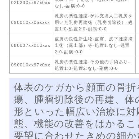
020230xx97x0xx
なし-副病:0-0
乳房の悪性腫瘍-ゲル充填人工乳房を
090010xx05xxxx
用いた乳房再建術（乳房切除後）-処
置1:0-処置2:0-副病:0-0
皮膚の良性新生物-皮膚、皮下腫瘍摘
080007xx010xxx
出術（露出部）等-処置1:なし-処置
2:0-副病:0-0
乳房の悪性腫瘍-その他の手術あり-
090010xx97x0xx
処置1:0-処置2:なし-副病:0-0
体表のケガから顔面の骨折
瘍、腫瘤切除後の再建、体
形といった幅広い治療に対
態、機能の改善をはかるこ
要望に合わせたきめの細か