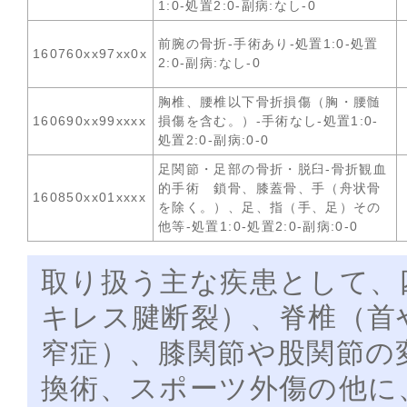
1:0-処置2:0-副病:なし-0
前腕の骨折-手術あり-処置1:0-処置
160760xx97xx0x
2:0-副病:なし-0
胸椎、腰椎以下骨折損傷（胸・腰髄
160690xx99xxxx
損傷を含む。）-手術なし-処置1:0-
処置2:0-副病:0-0
足関節・足部の骨折・脱臼-骨折観血
的手術 鎖骨、膝蓋骨、手（舟状骨
160850xx01xxxx
を除く。）、足、指（手、足）その
他等-処置1:0-処置2:0-副病:0-0
取り扱う主な疾患として、
キレス腱断裂）、脊椎（首
窄症）、膝関節や股関節の
換術、スポーツ外傷の他に