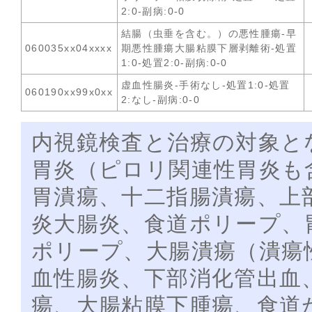
2:0-副病:0-0
結腸（虫垂を含む。）の悪性腫瘍-早
060035xx04xxxx
期悪性腫瘍大腸粘膜下層剥離術-処置
1:0-処置2:0-副病:0-0
虚血性腸炎-手術なし-処置1:0-処置
060190xx99x0xx
2:なし-副病:0-0
内視鏡検査と治療の対象と
胃炎（ピロリ関連性胃炎も
胃潰瘍、十二指腸潰瘍、上
炎大腸炎、食道ポリープ、
ポリープ、大腸潰瘍（潰瘍
血性腸炎、下部消化管出血
瘍、大腸粘膜下腫瘍、食道