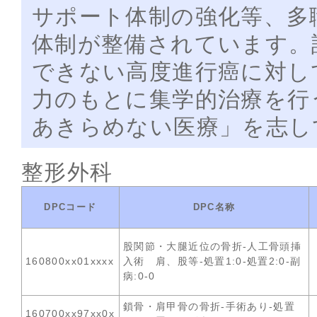
サポート体制の強化等、多
体制が整備されています。
できない高度進行癌に対し
力のもとに集学的治療を行
あきらめない医療」を志し
整形外科
DPCコード
DPC名称
股関節・大腿近位の骨折-人工骨頭挿
160800xx01xxxx
入術 肩、股等-処置1:0-処置2:0-副
病:0-0
鎖骨・肩甲骨の骨折-手術あり-処置
160700xx97xx0x