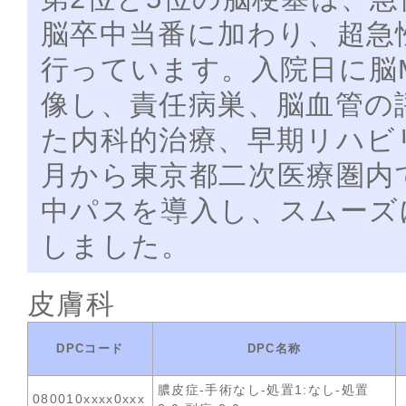
脳卒中当番に加わり、超急性
行っています。入院日に脳M
像し、責任病巣、脳血管の
た内科的治療、早期リハビ
月から東京都二次医療圏内
中パスを導入し、スムーズ
しました。
皮膚科
DPCコード
DPC名称
膿皮症-手術なし-処置1:なし-処置
080010xxxx0xxx