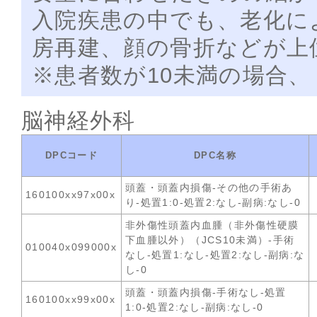
入院疾患の中でも、老化に
房再建、顔の骨折などが上
※患者数が10未満の場合、
脳神経外科
DPCコード
DPC名称
頭蓋・頭蓋内損傷-その他の手術あ
160100xx97x00x
り-処置1:0-処置2:なし-副病:なし-0
非外傷性頭蓋内血腫（非外傷性硬膜
下血腫以外）（JCS10未満）-手術
010040x099000x
なし-処置1:なし-処置2:なし-副病:な
し-0
頭蓋・頭蓋内損傷-手術なし-処置
160100xx99x00x
1:0-処置2:なし-副病:なし-0