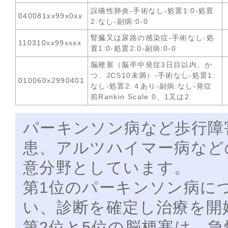
誤嚥性肺炎-手術なし-処置1:0-処置
040081xx99x0xx
2:なし-副病:0-0
腎臓又は尿路の感染症-手術なし-処
110310xx99xxxx
置1:0-処置2:0-副病:0-0
脳梗塞（脳卒中発症3日目以内、か
つ、JCS10未満）-手術なし-処置1:
010060x2990401
なし-処置2:４あり-副病:なし-発症
前Rankin Scale 0、1又は2
パーキンソン病など歩行障
患、アルツハイマー病など
意分野としています。
第1位のパーキンソン病に
い、診断を確定し治療を開
第2位と5位の脳梗塞は、