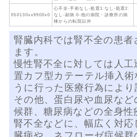
心不全-手術なし-処置1:なし-処置2:
050130xx9900x0
なし-副病:0-他の病院・診療所の病
棟からの転院以外
腎臓内科では腎不全の患者
ます。
慢性腎不全に対しては人工
置カフ型カテーテル挿入術
うに行った医療行為により
その他、蛋白尿や血尿など
候群、糖尿病などの全身性
腎不全などに、幅広く対応
臓病や、ネフローゼ症候群