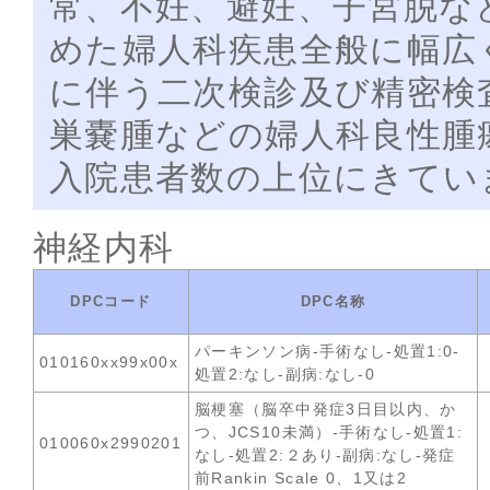
常、不妊、避妊、子宮脱な
めた婦人科疾患全般に幅広
に伴う二次検診及び精密検
巣嚢腫などの婦人科良性腫
入院患者数の上位にきてい
神経内科
DPCコード
DPC名称
パーキンソン病-手術なし-処置1:0-
010160xx99x00x
処置2:なし-副病:なし-0
脳梗塞（脳卒中発症3日目以内、か
つ、JCS10未満）-手術なし-処置1:
010060x2990201
なし-処置2:２あり-副病:なし-発症
前Rankin Scale 0、1又は2