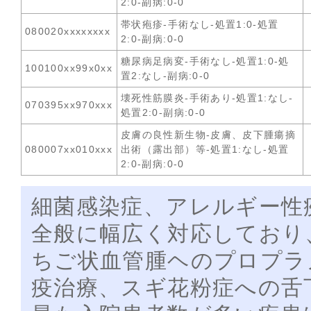
2:0-副病:0-0
帯状疱疹-手術なし-処置1:0-処置
080020xxxxxxxx
2:0-副病:0-0
糖尿病足病変-手術なし-処置1:0-処
100100xx99x0xx
置2:なし-副病:0-0
壊死性筋膜炎-手術あり-処置1:なし-
070395xx970xxx
処置2:0-副病:0-0
皮膚の良性新生物-皮膚、皮下腫瘍摘
080007xx010xxx
出術（露出部）等-処置1:なし-処置
2:0-副病:0-0
細菌感染症、アレルギー性
全般に幅広く対応しており
ちご状血管腫ヘのプロプラ
疫治療、スギ花粉症への舌