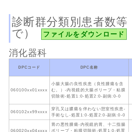
診断群分類別患者数等
で）
ファイルをダウンロード
消化器科
DPCコード
DPC名称
小腸大腸の良性疾患（良性腫瘍を含
060100xx01xxxx
む。）-内視鏡的大腸ポリープ・粘膜
切除術-処置1:0-処置2:0-副病:0-0
穿孔又は膿瘍を伴わない憩室性疾患-
060102xx99xxxx
手術なし-処置1:0-処置2:0-副病:0-0
胃の悪性腫瘍-内視鏡的胃、十二指腸
060020xx04xxxx
ポリープ・粘膜切除術-処置1:0-処置