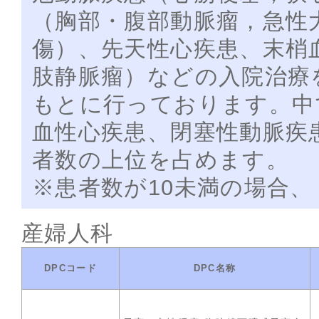
（胸部・腹部動脈瘤，急性
傷）、先天性心疾患、末梢
肢静脈瘤）などの入院治療
もとに行っております。中
血性心疾患、閉塞性動脈疾
者数の上位を占めます。
※患者数が10未満の場合、
産婦人科
DPCコード
DPC名称