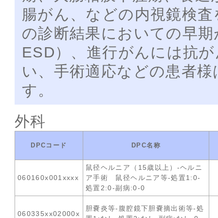
腸がん、などの内視鏡検査
の診断結果においての早期
ESD）、進行がんには抗
い、手術適応などの患者様
す。
外科
DPCコード
DPC名称
鼠径ヘルニア（15歳以上）-ヘルニ
060160x001xxxx
ア手術 鼠径ヘルニア等-処置1:0-
処置2:0-副病:0-0
胆嚢炎等-腹腔鏡下胆嚢摘出術等-処
060335xx02000x